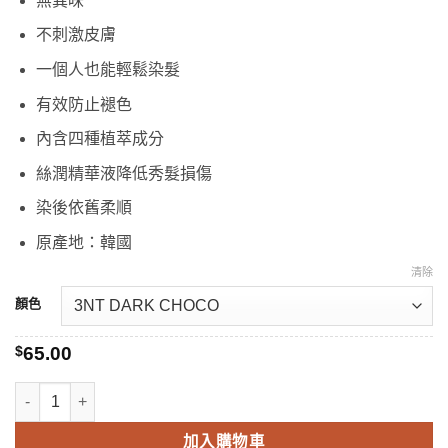
無異味
$65.00
不刺激皮膚
到
$68.00
一個人也能輕鬆染髮
有效防止褪色
內含四種植萃成分
絲潤精華液降低秀髮損傷
染後依舊柔順
原產地：韓國
清除
顏色
$
65.00
mise en scène HELLO BUBBLE 泡沫染髮劑 數量
加入購物車