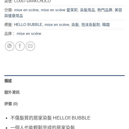
貨號:
CO057-DARKCHOCO
格：
格：
$78.00。
$68.00。
分類:
mise en scène
,
mise en scène 愛茉莉
,
染髮用品
,
熱門品牌
,
美容
與健康用品
標籤:
HELLO BUBBLE
,
mise en scène
,
染髮
,
泡沫染髮劑
,
韓國
品牌：
mise en scène
描述
額外資訊
評價 (0)
不傷髮質的居家染髮 HELLO!! BUBBLE
一個人也能輕鬆完成的居家染髮