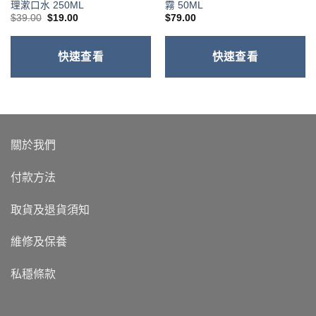
理漱口水 250ML
霧 50ML
原
目
$
39.00
$
19.00
$
79.00
始
前
價
價
格：
格：
$39.00。
$19.00。
快速查看
快速查看
關於我們
付款方法
取貨及退貨須知
維修及保養
私穩條款