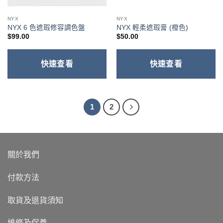
NYX
NYX
NYX 6 色遮瑕修容調色盤
NYX 輕柔遮瑕膏 (橙色)
$
99.00
$
50.00
快速查看
快速查看
1
2
關於我們
付款方法
取貨及退貨須知
維修及保養