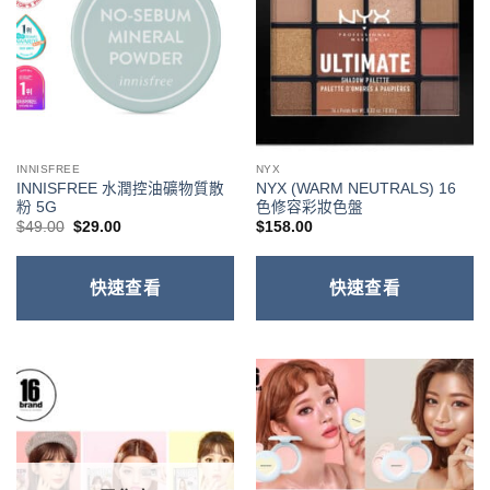
INNISFREE
NYX
INNISFREE 水潤控油礦物質散
NYX (WARM NEUTRALS) 16
粉 5G
色修容彩妝色盤
原
目
$
49.00
$
29.00
$
158.00
始
前
價
價
格：
格：
$49.00。
$29.00。
快速查看
快速查看