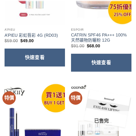
A’PIEU
ESPOIR
CATRIN SPF46 PA+++ 100%
A’PIEU 彩虹唇彩 4G (RD03)
天然礦物防曬粉 12G
原
目
$
59.00
$
49.00
始
前
原
目
$
91.00
$
68.00
價
價
始
前
格：
格：
價
價
$59.00。
$49.00。
快速查看
格：
格：
$91.00。
$68.00。
快速查看
特價
特價
已售完