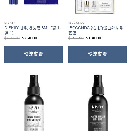
DISKIIY
IBCCCNDC
DISKIIY 睫毛增長液 3ML (買 1
IBCCCNDC 家用角蛋白翹睫毛
送 1)
套裝
原
目
原
目
$
520.00
$
260.00
$
198.00
$
130.00
始
前
始
前
價
價
價
價
格：
格：
格：
格：
$520.00。
$260.00。
$198.00。
$130.00。
快速查看
快速查看