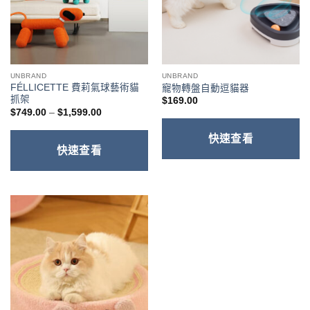
UNBRAND
UNBRAND
FÉLLICETTE 費莉氣球藝術貓
寵物轉盤自動逗貓器
抓架
$
169.00
價
$
749.00
–
$
1,599.00
格
範
快速查看
圍：
$749.00
快速查看
到
$1,599.00