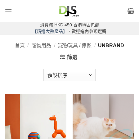
Skip
to
content
消費滿 HKD 450 香港地區包郵
【精選大熱產品】
，歡迎進內參觀選購
首頁
/
寵物用品
/
寵物玩具 / 傢俬
/
UNBRAND
篩選