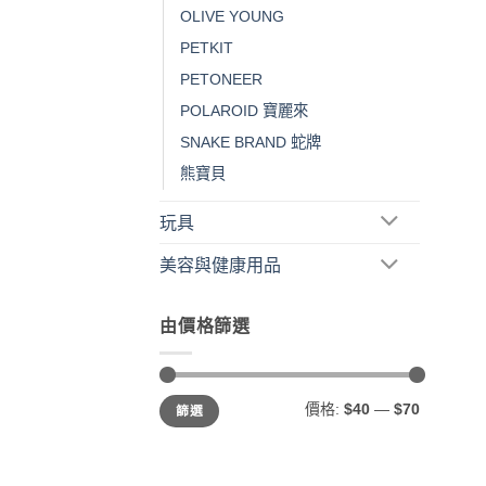
OLIVE YOUNG
PETKIT
PETONEER
POLAROID 寶麗來
SNAKE BRAND 蛇牌
熊寶貝
玩具
美容與健康用品
由價格篩選
最
最
價格:
$40
—
$70
篩選
低
高
價
價
格
格