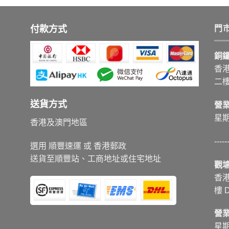
付款方式
門
銅
香港
二樓
送貨方式
營
星期
香港及澳門地區
-----
選用 順豐速運 或 香港郵政
送貨至順豐站、工商地址或住宅地址
觀
香港
樓 
營
星期