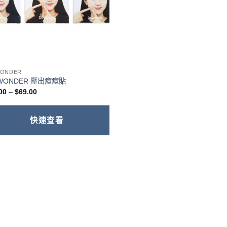
WONDER
.WONDER 壓出痘痘貼
價
00
–
$
69.00
格
範
圍：
$49.00
快速查看
到
$69.00