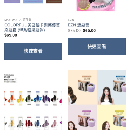
MAY WU FA 美吾髮
EZN
COLORFUL 美吾髮卡樂芙優質
EZN 漂髮膏
染髮霜 (韓系糖果髮色)
原
目
$
75.00
$
65.00
始
前
$
65.00
價
價
格：
格：
$75.00。
$65.00。
快速查看
快速查看