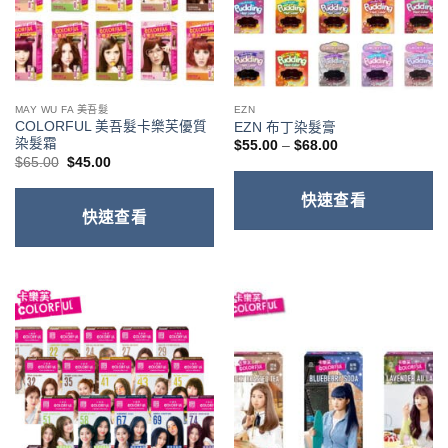
MAY WU FA 美吾髮
EZN
COLORFUL 美吾髮卡樂芙優質
EZN 布丁染髮膏
染髮霜
價
$
55.00
–
$
68.00
格
原
目
$
65.00
$
45.00
範
始
前
圍：
價
價
$55.00
快速查看
格：
格：
到
$65.00。
$45.00。
快速查看
$68.00