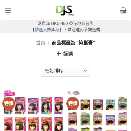
Skip
to
content
消費滿 HKD 450 香港地區包郵
【精選大熱產品】
，歡迎進內參觀選購
首頁
/
商品標籤為 “染髮膏”
篩選
特價
特價