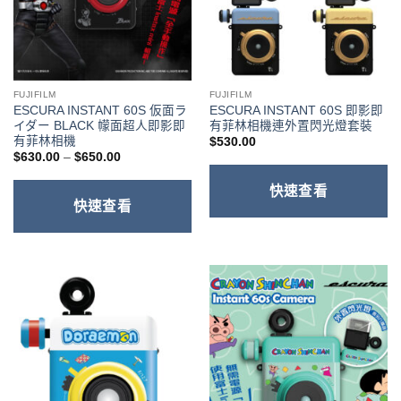
FUJIFILM
FUJIFILM
ESCURA INSTANT 60S 仮面ラ
ESCURA INSTANT 60S 即影即
イダー BLACK 幪面超人即影即
有菲林相機連外置閃光燈套裝
有菲林相機
$
530.00
價
$
630.00
–
$
650.00
格
範
快速查看
圍：
$630.00
快速查看
到
$650.00