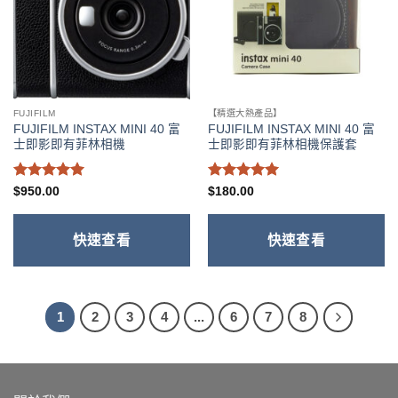
FUJIFILM
【精選大熱產品】
FUJIFILM INSTAX MINI 40 富
FUJIFILM INSTAX MINI 40 富
士即影即有菲林相機
士即影即有菲林相機保護套
評分
5
滿
評分
5
滿
$
950.00
$
180.00
分 5
分 5
快速查看
快速查看
1
2
3
4
...
6
7
8